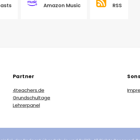
casts
Amazon Music
RSS
Partner
Sons
4teachers.de
Impr
Grundschultage
Lehrerpanel